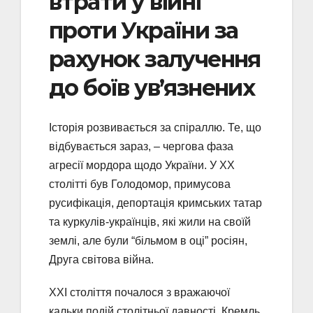
втрати у війні
проти України за
рахунок залучення
до боїв ув’язнених
Історія розвивається за спіраллю. Те, що
відбувається зараз, – чергова фаза
агресії мордора щодо України. У XX
столітті був Голодомор, примусова
русифікація, депортація кримських татар
та куркулів-українців, які жили на своїй
землі, але були “більмом в оці” росіян,
Друга світова війна.
XXI століття почалося з вражаючої
кальки подій столітньої давності. Кремль