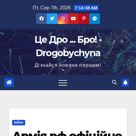
Перейти
Пт. Сер 7th, 2026
7:14:49 AM
до
вмісту
Це Дро ... Бро! -
Drogobychyna
Дізнайся новини першим!
ВІЙНА
Армія рф офіційно