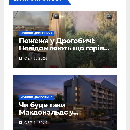
НОВИНИ ДРОГОБИЧА
Пожежа у Дрогобичі:
Повідомляють що горіло
5 гаражів (Відео)
СЕР 6, 2026
НОВИНИ ДРОГОБИЧА
Чи буде таки
Макдональдс у
Дрогобичі? (Фото)
СЕР 6, 2026