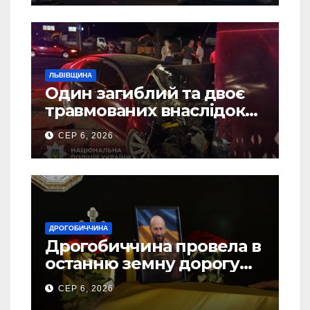
ЛЬВІВЩИНА
Один загиблий та двоє
травмованих внаслідок
ДТП на Самбірщині
СЕР 6, 2026
ДРОГОБИЧЧИНА
Дрогобиччина провела в
останню земну дорогу
свого Захисника – Олега
СЕР 6, 2026
Торського