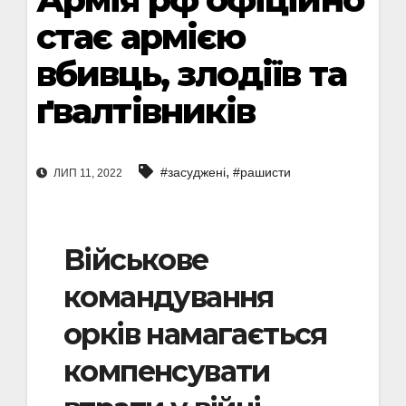
стає армією
вбивць, злодіїв та
ґвалтівників
,
#засуджені
#рашисти
ЛИП 11, 2022
Військове
командування
орків намагається
компенсувати