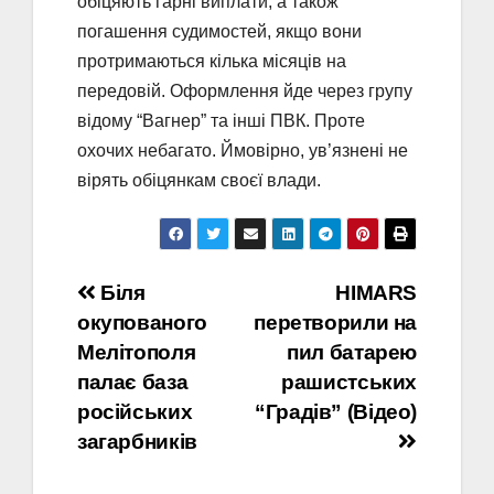
обіцяють гарні виплати, а також
погашення судимостей, якщо вони
протримаються кілька місяців на
передовій. Оформлення йде через групу
відому “Вагнер” та інші ПВК. Проте
охочих небагато. Ймовірно, ув’язнені не
вірять обіцянкам своєї влади.
Навігація
Біля
HIMARS
окупованого
перетворили на
записів
Мелітополя
пил батарею
палає база
рашистських
російських
“Градів” (Відео)
загарбників