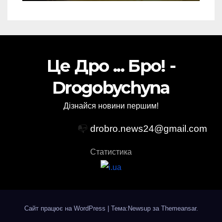
Це Дро ... Бро! -
Drogobychyna
Дізнайся новини першим!
📭
drobro.news24@gmail.com
Статистика
Сайт працює на WordPress
|
Тема:Newsup за
Themeansar
.