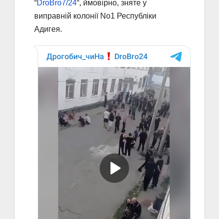
“
DroBro7/24
“, ймовірно, зняте у
виправній колонії No1 Республіки
Адигея.