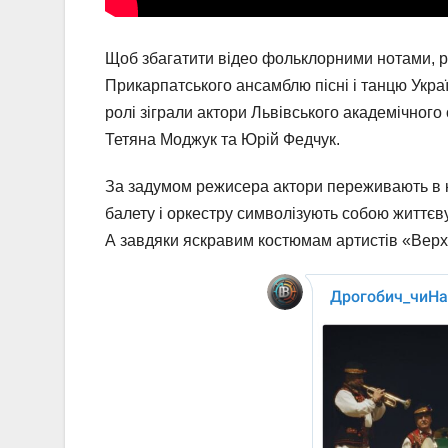
Щоб збагатити відео фольклорними нотами, р
Прикарпатського ансамблю пісні і танцю Укра
ролі зіграли актори Львівського академічног
Тетяна Моджук та Юрій Федчук.
За задумом режисера актори переживають в кад
балету і оркестру символізують собою життєв
А завдяки яскравим костюмам артистів «Верх