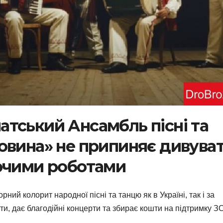
тський Ансамбль пісні та
овина» не припиняє дивува
рчими роботами
ий колорит народної пісні та танцю як в Україні, так і за
ти, дає благодійні концерти та збирає кошти на підтримку ЗС