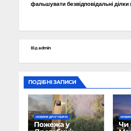
фальшувати безвідповідальні ділки 
записів
Від
admin
ПОДІБНІ ЗАПИСИ
НОВИНИ ДРОГОБИЧА
НОВИН
Пожежа у
Чи 