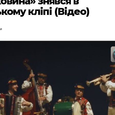
овина» знявся в
кому кліпі (Відео)
ки