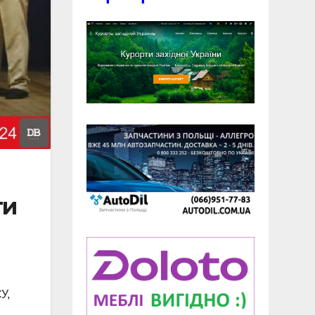
ти
У,