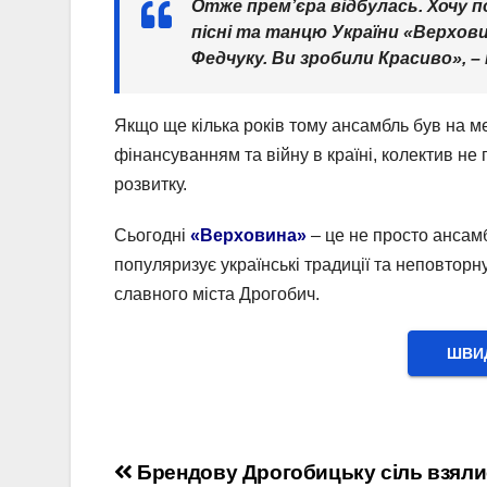
Отже премʼєра відбулась. Хочу
пісні та танцю України «Верхов
Федчуку. Ви зробили Красиво», 
Якщо ще кілька років тому ансамбль був на ме
фінансуванням та війну в країні, колектив не
розвитку.
Сьогодні
«Верховина»
– це не просто ансамб
популяризує українські традиції та неповторну
славного міста Дрогобич.
ШВИД
Навігація
Брендову Дрогобицьку сіль взяли