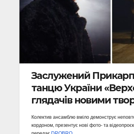
Заслужений Прикарпа
танцю України «Верх
глядачів новими тво
Колектив ансамблю вміло демонструє неповторн
кордоном, презентує нові фото- та відеопроєк
передає
DROBRO
.