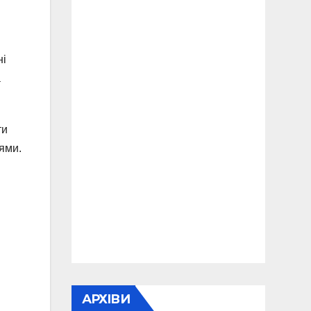
ні
а
ти
ями.
АРХІВИ