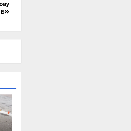
дову
ЕБ