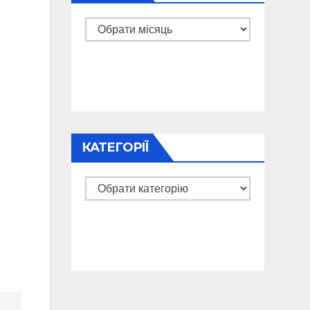
Архіви
КАТЕГОРІЇ
Категорії