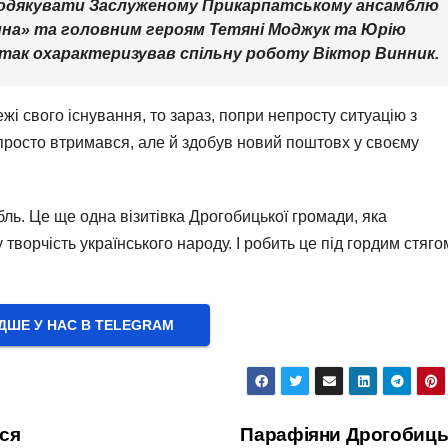
 подякувати Заслуженому Прикарпатському ансамблю
ина» та головним героям Тетяні Моджук та Юрію
– так охарактеризував спільну роботу Віктор Винник.
жі свого існування, то зараз, попри непросту ситуацію з
 просто втримався, але й здобув новий поштовх у своєму
ль. Це ще одна візитівка Дрогобицької громади, яка
 творчість українського народу. І робить це під гордим стяго
ШЕ У НАС В ТELEGRAM
ся
Парафіяни Дрогобиць