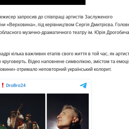
ежисер запросив до співпраці артистів Заслуженого
їни «Верховина», під керівництвом Сергія Дмитрієва. Голов
о обласного музично-драматичного театру ім. Юрія Дрогобич
рі кілька важливих етапів свого життя в той час, як артис
у круговерть. Відео наповнене символікою, змістом та емоці
овини» отримало неповторний український колорит.