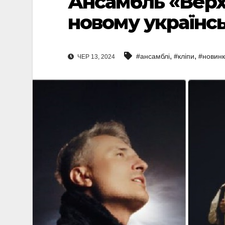
Ансамбль «Верх
новому українсь
,
,
#ансамблі
#кліпи
#новин
ЧЕР 13, 2024