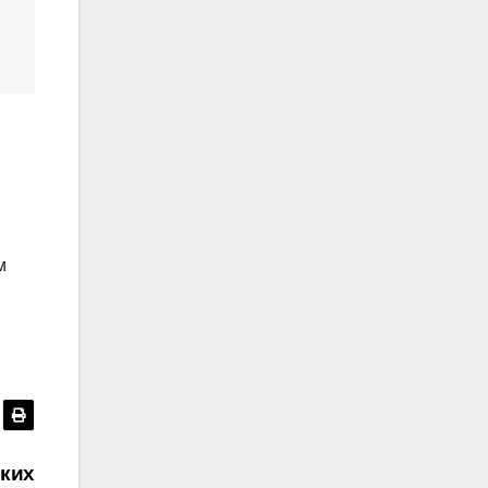
м
ких