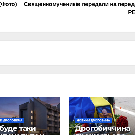
(Фото)
Священномучеників передали на пере
Р
И ДРОГОБИЧА
НОВИНИ ДРОГОБИЧА
буде таки
Дрогобиччина