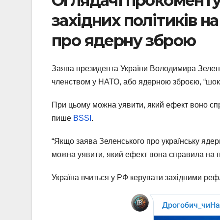
Оглядачі прокоментув
західних політиків н
про ядерну зброю
Заява президента України Володимира Зеленс
членством у НАТО, або ядерною зброєю, “шоку
При цьому можна уявити, який ефект воно справ
пише
BSSI
.
“Якщо заява Зеленського про українську ядер
можна уявити, який ефект вона справила на полі
Україна вчиться у РФ керувати західними р