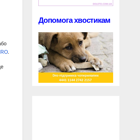
Допомога хвостикам
або
BRO
.
це