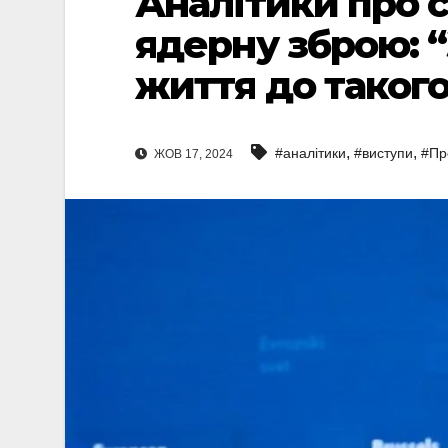
Аналітики про 
ядерну зброю: “
життя до такого
,
,
#аналітики
#виступи
#Пр
ЖОВ 17, 2024