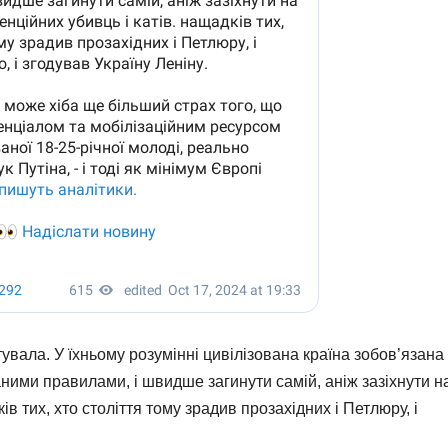
тувала. У їхньому розумінні цивілізована країна зобов’язана
даними правилами, і швидше загинути самій, аніж зазіхнути н
ів тих, хто століття тому зрадив прозахідних і Петлюру, і