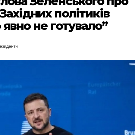
слова Зеленського про
Західних політиків
 явно не готувало”
езиденти