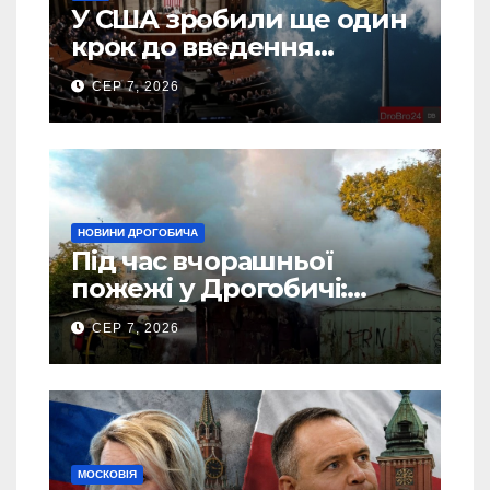
У США зробили ще один
крок до введення
“пекельних санкцій”
СЕР 7, 2026
проти Росії
НОВИНИ ДРОГОБИЧА
Під час вчорашньої
пожежі у Дрогобичі:
“врятовано” 4 гаражі
СЕР 7, 2026
(Відео)
МОСКОВІЯ