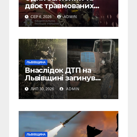
двоє травмованих
внаслідок ДТП на
СЕР 6, 2026
ADMIN
Самбірщині
ЛЬВІВЩИНА
Внаслідок ДТП на
Львівщині загинув
малолітній водій
ЛИП 30, 2026
ADMIN
скутера, а
неповнолітній
пасажир травмований
ЛЬВІВЩИНА