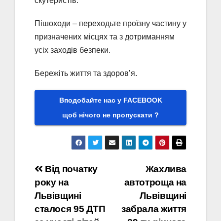
скутеристів.
Пішоходи – переходьте проїзну частину у
призначених місцях та з дотриманням
усіх заходів безпеки.
Бережіть життя та здоров’я.
Вподобайте нас у FACEBOOK
щоб нічого не пропускати ?
Навігація
Від початку
Жахлива
року на
автотроща на
записів
Львівщині
Львівщині
сталося 95 ДТП
забрала життя