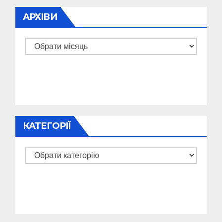
АРХІВИ
Архіви
КАТЕГОРІЇ
Категорії