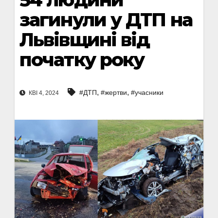
загинули у ДТП на
Львівщині від
початку року
,
,
#ДТП
#жертви
#учасники
КВІ 4, 2024