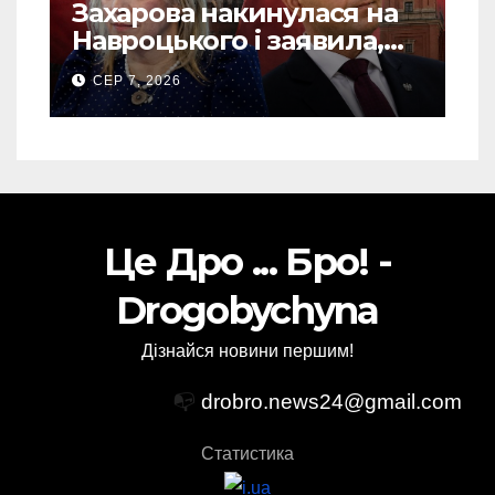
Захарова накинулася на
Навроцького і заявила,
що Польща зобов’язана
СЕР 7, 2026
існуванням Сталіну
Це Дро ... Бро! -
Drogobychyna
Дізнайся новини першим!
📭
drobro.news24@gmail.com
Статистика