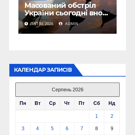
Масований обстріл
України сьогодні вночі:
У Львові пошкоджені
ЛИП 30, 2026
ADMIN
дві багатоповерхівки
КАЛЕНДАР ЗАПИСІВ
Серпень 2026
Пн
Вт
Ср
Чт
Пт
Сб
Нд
1
2
3
4
5
6
7
8
9