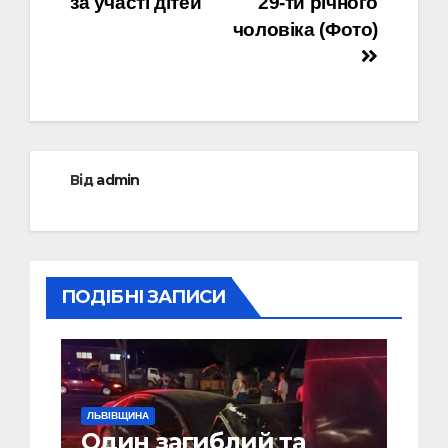
за участі дітей
29-ти річного
чоловіка (Фото)
Від
admin
ПОДІБНІ ЗАПИСИ
ЛЬВІВЩИНА
Один загиблий та