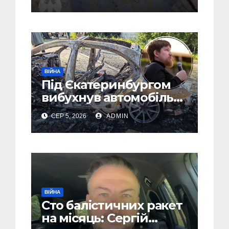
“Шахед” ще до запуску
ВІЙНА
Під Єкатеринбургом
вибухнув автомобіль
голови компанії-
СЕР 5, 2026
ADMIN
виробника дронів
“Упир” – перші
подробиці
ВІЙНА
Сто балістичних ракет
на місяць: Сергій