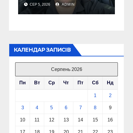
“Флеш” закликав
СЕР 5, 2026
ADMIN
українців готуватися
до гіршого
КАЛЕНДАР ЗАПИСІВ
Серпень 2026
Пн
Вт
Ср
Чт
Пт
Сб
Нд
1
2
3
4
5
6
7
8
9
10
11
12
13
14
15
16
17
18
19
20
21
22
23