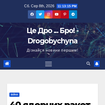
Перейти
Сб. Сер 8th, 2026
11:13:16 PM
до
вмісту
Це Дро ... Бро! -
Drogobychyna
Дізнайся новини першим!
ВІЙНА
40 ядерних ракет