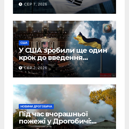
тонн авіапалива
СЕР 7, 2026
США
У США зробили ще один
крок до введення
“пекельних санкцій”
СЕР 7, 2026
проти Росії
НОВИНИ ДРОГОБИЧА
Під час вчорашньої
пожежі у Дрогобичі:
“врятовано” 4 гаражі