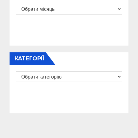
Архіви
КАТЕГОРІЇ
Категорії