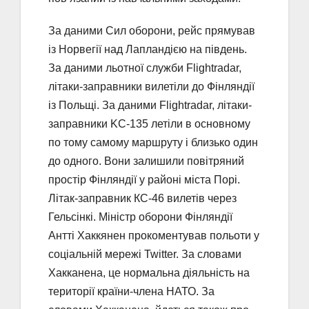
За даними Сил оборони, рейс прямував
із Норвегії над Лапландією на південь.
За даними льотної служби Flightradar,
літаки-заправники вилетіли до Фінляндії
із Польщі. За даними Flightradar, літаки-
заправники KC-135 летіли в основному
по тому самому маршруту і близько один
до одного. Вони залишили повітряний
простір Фінляндії у районі міста Порі.
Літак-заправник КС-46 вилетів через
Гельсінкі. Міністр оборони Фінляндії
Антті Хаккянен прокоментував польоти у
соціальній мережі Twitter. За словами
Хакканена, це нормальна діяльність на
території країни-члена НАТО. За