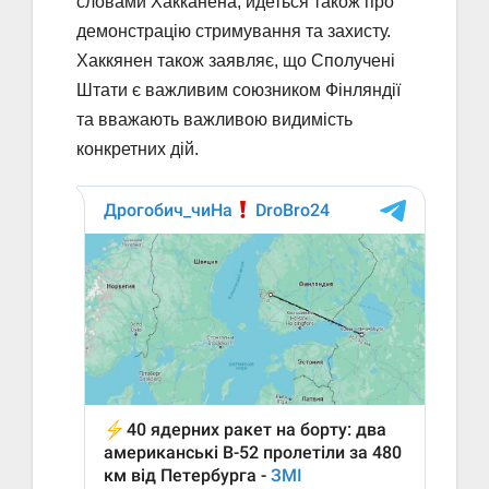
словами Хакканена, йдеться також про
демонстрацію стримування та захисту.
Хаккянен також заявляє, що Сполучені
Штати є важливим союзником Фінляндії
та вважають важливою видимість
конкретних дій.