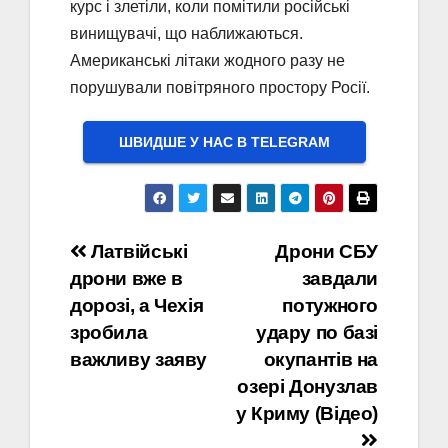
курс і злетіли, коли помітили російські
винищувачі, що наближаються.
Американські літаки жодного разу не
порушували повітряного простору Росії.
ШВИДШЕ У НАС В ТELEGRAM
Навігація
Латвійські
Дрони СБУ
дрони вже в
завдали
записів
дорозі, а Чехія
потужного
зробила
удару по базі
важливу заяву
окупантів на
озері Донузлав
у Криму (Відео)