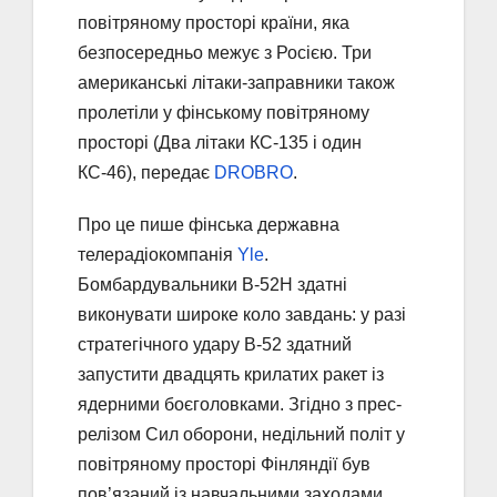
повітряному просторі країни, яка
безпосередньо межує з Росією. Три
американські літаки-заправники також
пролетіли у фінському повітряному
просторі (Два літаки КС-135 і один
КС-46), передає
DROBRO
.
Про це пише фінська державна
телерадіокомпанія
Yle
.
Бомбардувальники B-52H здатні
виконувати широке коло завдань: у разі
стратегічного удару В-52 здатний
запустити двадцять крилатих ракет із
ядерними боєголовками. Згідно з прес-
релізом Сил оборони, недільний політ у
повітряному просторі Фінляндії був
пов’язаний із навчальними заходами.