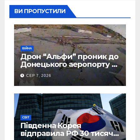
ВИ ПРОПУСТИЛИ
ВІЙНА
Дрон “Альфи” проник до
Донецького аеропорту та
спалив “Шахед” ще до
СЕР 7, 2026
запуску
СВІТ
Південна Корея
відправила РФ 30 тисяч