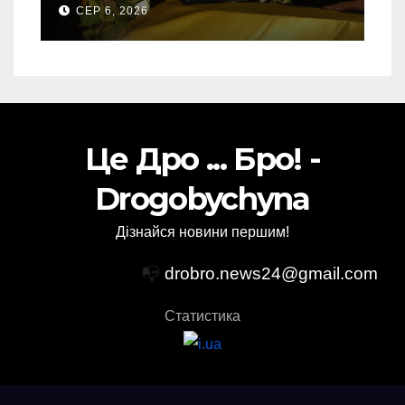
свого Захисника – Олега
СЕР 6, 2026
Торського
Це Дро ... Бро! -
Drogobychyna
Дізнайся новини першим!
📭
drobro.news24@gmail.com
Статистика