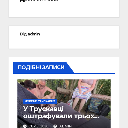
Від
admin
ПОДІБНІ ЗАПИСИ
НОВИНИ ТРУСКАВЦЯ
У Трускавці
оштрафували трьох
відпочивальників за
СЕР 5, 2026
ADMIN