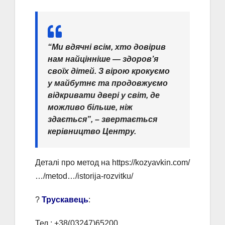
“Ми вдячні всім, хто довірив
нам найцінніше — здоров’я
своїх дітей. З вірою крокуємо
у майбутнє та продовжуємо
відкривати двері у світ, де
можливо більше, ніж
здається”, – звертається
керівництво Центру.
Деталі про метод на https://kozyavkin.com/
…/metod…/istorija-rozvitku/
?
Трускавець
:
Тел.: +38(03247)65200