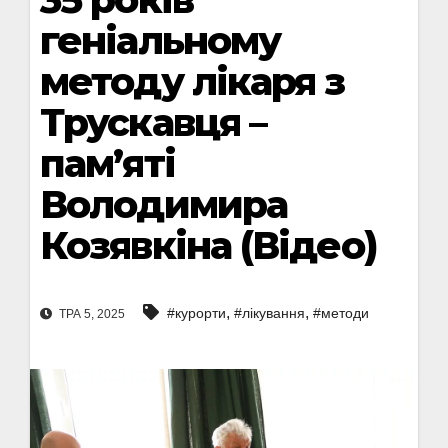
геніальному
методу лікаря з
Трускавця –
пам’яті
Володимира
Козявкіна (Відео)
,
,
#курорти
#лікування
#методи
ТРА 5, 2025