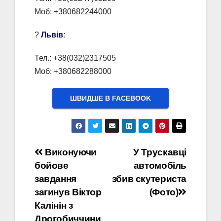
Моб: +380682244000
?
Львів
:
Тел.: +38(032)2317505
Моб: +380682288000
ШВИДШЕ В FACEBOOK
Навігація
Виконуючи
У Трускавці
бойове
автомобіль
записів
завдання
збив скутериста
загинув Віктор
(Фото)
Калінін з
Дрогобиччини