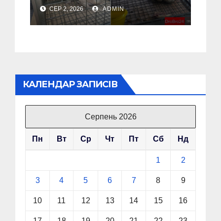
наглядом спеціалістів
СЕР 2, 2026
ADMIN
(Відео, Фото)
КАЛЕНДАР ЗАПИСІВ
Серпень 2026
Пн
Вт
Ср
Чт
Пт
Сб
Нд
1
2
3
4
5
6
7
8
9
10
11
12
13
14
15
16
17
18
19
20
21
22
23