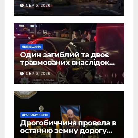
Дрогобичі? (Фото)
СЕР 6, 2026
ЛЬВІВЩИНА
Один загиблий та двоє
травмованих внаслідок
ДТП на Самбірщині
СЕР 6, 2026
ДРОГОБИЧЧИНА
Дрогобиччина провела в
останню земну дорогу