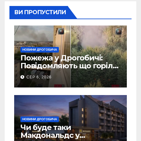
ВИ ПРОПУСТИЛИ
НОВИНИ ДРОГОБИЧА
Пожежа у Дрогобичі:
Повідомляють що горіло
5 гаражів (Відео)
СЕР 6, 2026
НОВИНИ ДРОГОБИЧА
Чи буде таки
Макдональдс у