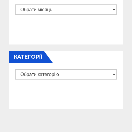
Архіви
КАТЕГОРІЇ
Категорії