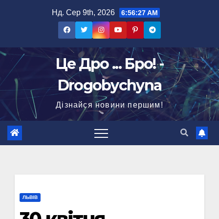
Перейти
Нд. Сер 9th, 2026
6:56:28 AM
до
вмісту
Це Дро ... Бро! -
Drogobychyna
Дізнайся новини першим!
ЛЬВІВ
30 квітня