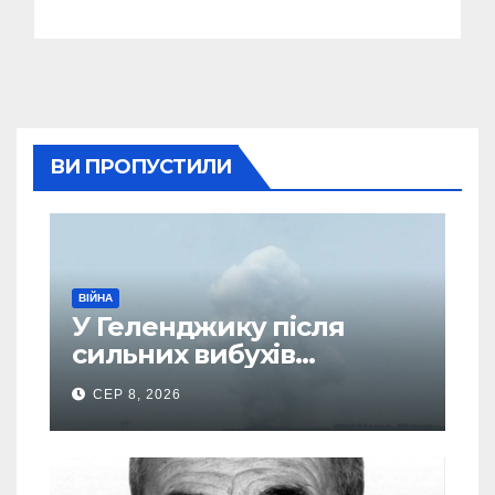
ВИ ПРОПУСТИЛИ
ВІЙНА
У Геленджику після
сильних вибухів
почалася масова
СЕР 8, 2026
евакуація