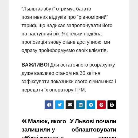
“Львівгаз збут” отримує багато
позитивних відгуків про “рівномірний”
тариф, що надихає запропонувати його
на наступний рік. Як тільки подібна
пропозиція знову стане доступною, ми
одразу проінформуємо своїх клієнтів.
ВАЖЛИВО!
Для остаточного розрахунку
дуже важливо станом на 30 квітня
зафіксувати показники свого лічильника і
передати їх оператору ГРМ.
Навігація
Малюк, якого
У Львові почали
залишили у
облаштовувати
записів
«Вікні життя» у
перше