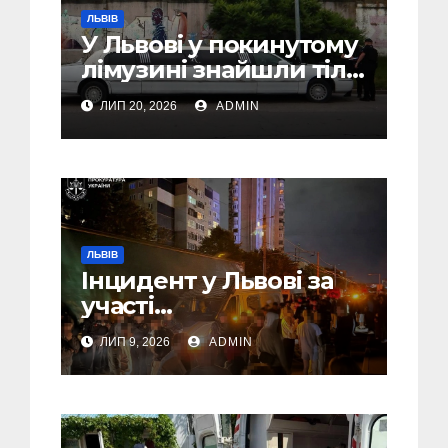
ЛЬВІВ
У Львові у покинутому
лімузині знайшли тіло
46-річного чоловіка
ЛИП 20, 2026
ADMIN
ЛЬВІВ
Інцидент у Львові за
участі
військовослужбовців,
ЛИП 9, 2026
ADMIN
поліції та цивільних:
розпочато
розслідування (Фото,
Відео)