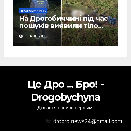
ДРОГОБИЧЧИНА
На Дрогобиччині під час
пошуків виявили тіло
зниклого чоловіка (Фото)
СЕР 8, 2026
Це Дро ... Бро! -
Drogobychyna
Дізнайся новини першим!
📭
drobro.news24@gmail.com