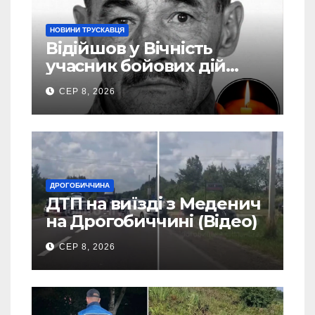
НОВИНИ ТРУСКАВЦЯ
Відійшов у Вічність
учасник бойових дій
Василь Іваникович зі
СЕР 8, 2026
Станилі
ДРОГОБИЧЧИНА
ДТП на виїзді з Меденич
на Дрогобиччині (Відео)
СЕР 8, 2026