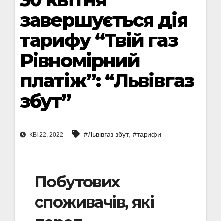
завершується дія
тарифу “Твій газ
Рівномірний
платіж”: “Львівгаз
збут”
,
#Львівгаз збут
#тарифи
КВІ 22, 2022
Побутових
споживачів, які