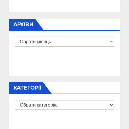
АРХІВИ
Архіви
КАТЕГОРІЇ
Категорії