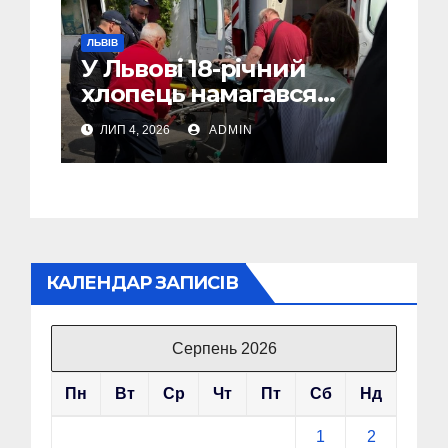
ЛЬВІВ
У Львові 18-річний
хлопець намагався
вчинити самогубство
ЛИП 4, 2026
ADMIN
КАЛЕНДАР ЗАПИСІВ
Серпень 2026
Пн
Вт
Ср
Чт
Пт
Сб
Нд
1
2